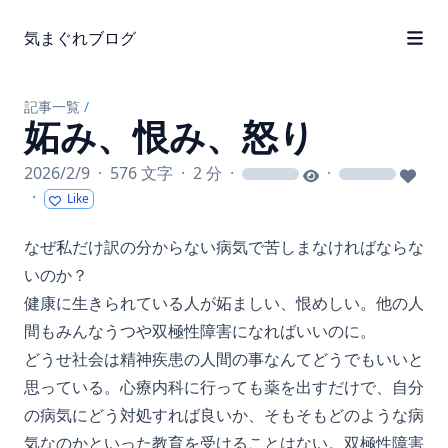
気まぐれブログ
記事一覧
/
妬み、恨み、怒り
2026/2/9
·
576 文字
·
2 分
·
·
loading
loading
·
Like
なぜ私だけ訳の分からない病気で苦しまなければならな
いのか？
健康に生きられている人が妬ましい、恨めしい。他の人
間もみんなうつや双極性障害になればいいのに。
どうせ社会は精神疾患の人間の事なんてどうでもいいと
思っている。心療内科に行っても薬を出すだけで、自分
の病気にどう対処すれば良いか、そもそもどのような病
気なのかといった教育を受けることはない。双極性障害