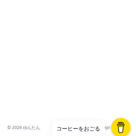
© 2026 ゆんたん
Powered by
Hugo
&
Blowfish
コーヒーをおごる