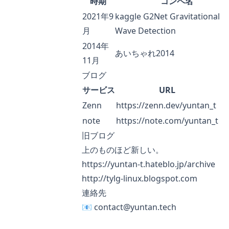
時期
コンペ名
2021年9
kaggle G2Net Gravitational
月
Wave Detection
2014年
あいちゃれ2014
11月
ブログ
サービス
URL
Zenn
https://zenn.dev/yuntan_t
note
https://note.com/yuntan_t
旧ブログ
上のものほど新しい。
https://yuntan-t.hateblo.jp/archive
http://tylg-linux.blogspot.com
連絡先
📧
contact@yuntan.tech