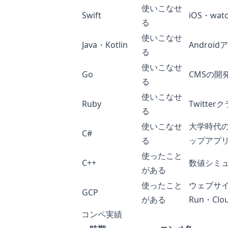
使いこなせ
Swift
iOS・wa
る
使いこなせ
Java・Kotlin
Androi
る
使いこなせ
Go
CMSの開
る
使いこなせ
Ruby
Twitte
る
使いこなせ
大学時代の
C#
る
ップアプ
使ったこと
C++
数値シミ
がある
使ったこと
ウェブサ
GCP
がある
Run・Clou
コンペ実績