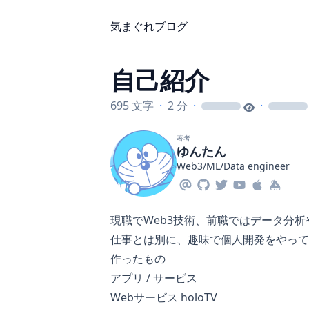
気まぐれブログ
自己紹介
695 文字
·
2 分
·
·
loading
loading
著者
ゆんたん
Web3/ML/Data engineer
現職でWeb3技術、前職ではデータ分
仕事とは別に、趣味で個人開発をやって
作ったもの
アプリ
/
サービス
Webサービス holoTV