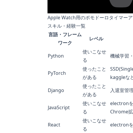
Apple Watch用のポモドーロタイマー
スキル・経験一覧
言語・フレーム
レベル
ワーク
使いこなせ
Python
機械学習・
る
使ったこと
SSD(Singl
PyTorch
がある
kaggleな
使ったこと
Django
入退室管
がある
使いこなせ
elect
JavaScript
る
Chrome
使いこなせ
React
elect
る