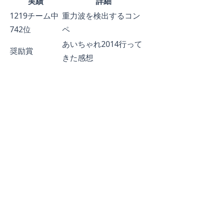
実績
詳細
1219チーム中
重力波を検出するコン
742位
ペ
あいちゃれ2014行って
奨励賞
きた感想