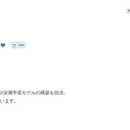
·
Like
析や深層学習モデルの構築を担当。
います。