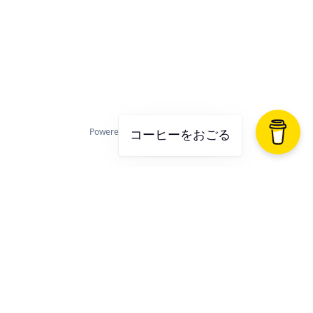
Powered by
Hugo
&
Blowfish
コーヒーをおごる