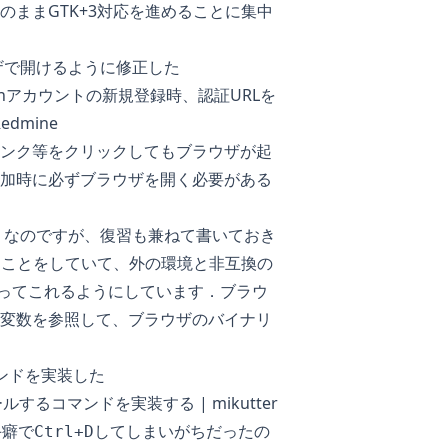
のままGTK+3対応を進めることに集中
ブラウザで開けるように修正した
stodonアカウントの新規登録時、認証URLを
edmine
文中のリンク等をクリックしてもブラウザが起
加時に必ずブラウザを開く必要がある
りなのですが、復習も兼ねて書いておき
たいなことをしていて、外の環境と非互換の
張ってこれるようにしています．ブラウ
変数を参照して、ブラウザのバイナリ
ンドを実装した
ルするコマンドを実装する | mikutter
手癖で
してしまいがちだったの
Ctrl+D