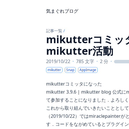
気まぐれブログ
記事一覧
/
mikutterコ
mikutter活動
2019/10/22
·
785 文字
·
2 分
·
loadin
mikutter
Snap
AppImage
mikutterコミッタになった
mikutter 3.9.6 | mikutter blog
公式にmi
て参加することになりました．よろしく
これから取り組んでいきたいこととしては
（2019/10/22）ではmiraclepai
す．コードをながめているとプラグイン