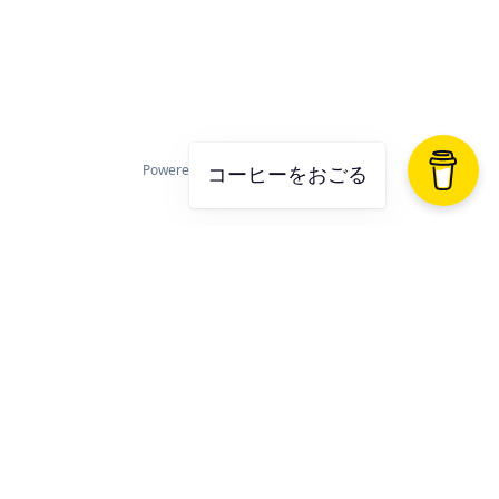
Powered by
Hugo
&
Blowfish
コーヒーをおごる