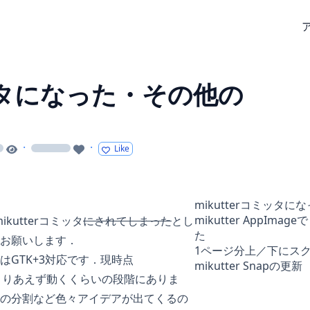
ミッタになった・その他の
·
·
Like
g
loading
mikutterコミッタに
mikutter AppI
kutterコミッタ
にされてしまった
とし
た
お願いします．
1ページ分上／下にス
GTK+3対応です．現時点
mikutter Snapの更新
nterがとりあえず動くくらいの段階にありま
の分割など色々アイデアが出てくるの