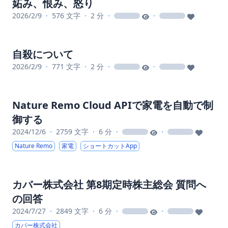
妬み、恨み、怒り
2026/2/9
·
576 文字
·
2 分
·
·
loading
loading
自殺について
2026/2/9
·
771 文字
·
2 分
·
·
loading
loading
Nature Remo Cloud APIで家電を自動で制
御する
2024/12/6
·
2759 文字
·
6 分
·
·
loading
loading
Nature Remo
家電
ショートカットApp
カバー株式会社 第8期定時株主総会 質問へ
の回答
2024/7/27
·
2849 文字
·
6 分
·
·
loading
loading
カバー株式会社